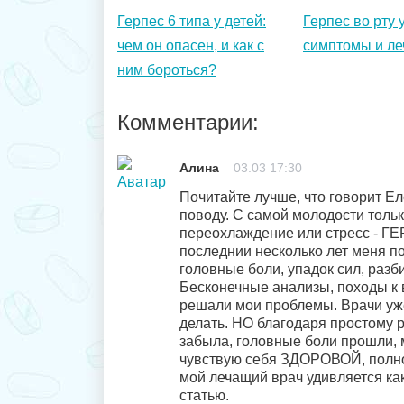
Герпес 6 типа у детей:
Герпес во рту 
чем он опасен, и как с
симптомы и ле
ним бороться?
Комментарии:
Алина
03.03 17:30
Почитайте лучше, что говорит Е
поводу. С самой молодости толь
переохлаждение или стресс - ГЕР
последнии несколько лет меня п
головные боли, упадок сил, разб
Бесконечные анализы, походы к в
решали мои проблемы. Врачи уже
делать. НО благодаря простому р
забыла, головные боли прошли, 
чувствую себя ЗДОРОВОЙ, полной
мой лечащий врач удивляется как
статью.