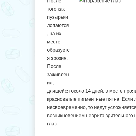
После
того как
пузырьки
лопаются
, на их
месте
образуетс
я эрозия.
После
заживлен
ия,
длящейся около 14 дней, в месте про
красноватые пигментные пятна. Если 
несвоевременно, то недуг усложняет
возникновением неврита зрительного 
глаз.