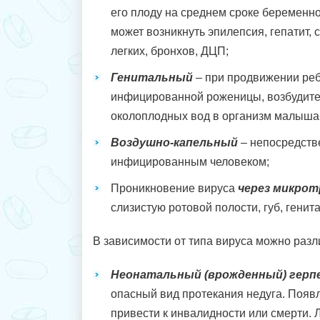
его плоду на среднем сроке беременно
может возникнуть эпилепсия, гепатит,
легких, бронхов, ДЦП;
Генитальный
– при продвижении реб
инфицированной роженицы, возбудите
околоплодных вод в организм малыша
Воздушно-капельный
– непосредств
инфицированным человеком;
Проникновение вируса
через микро
слизистую ротовой полости, губ, генит
В зависимости от типа вируса можно разл
Неонатальный (врожденный) герп
опасный вид протекания недуга. Поя
привести к инвалидности или смерти. 