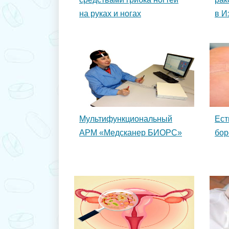
на руках и ногах
в И
Мультифункциональный
Ест
АРМ «Медсканер БИОРС»
бор