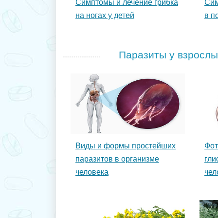
Симптомы и лечение грибка
Сим
на ногах у детей
в п
Паразиты у взрослы
Виды и формы простейших
Фот
паразитов в организме
гли
человека
чел