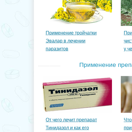
Применение тройчатки
При
Эвалар в лечении
чис
паразитов
у ч
Применение преп
От чего лечит препарат
Что
Тинидазол и как его
при