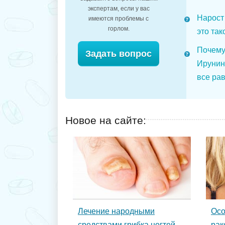
экспертам, если у вас
Нарост 
имеются проблемы с
горлом.
это так
Почему
Задать вопрос
Ирунин
все рав
Новое на сайте:
Лечение народными
Осо
средствами грибка ногтей
рак