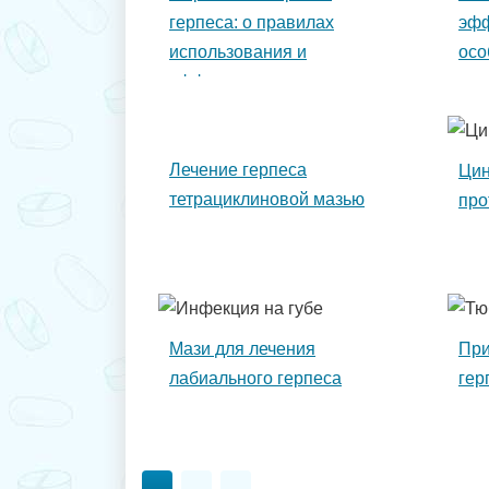
герпеса: о правилах
эфф
использования и
осо
эффективности препарата
при
Лечение герпеса
Цин
тетрациклиновой мазью
про
Мази для лечения
При
лабиального герпеса
гер