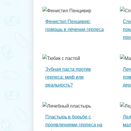
Фенистил Пенцивир:
Спи
помощь в лечении герпеса
пок
про
мех
осо
Зубная паста против
Леч
герпеса: миф или
пом
реальность?
дер
Пластырь в борьбе с
Лед
проявлениями герпеса на
мал