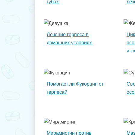
губах
леч
Лечение герпеса в
Цик
домашних условиях
осо
и с
Помогает ли Фукорцин от
Све
герпеса?
осо
Мирамистин против
Маз