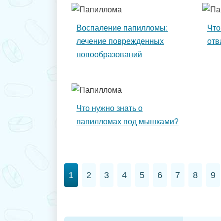
Воспаление папилломы:
Что
лечение поврежденных
отв
новообразований
Что нужно знать о
папилломах под мышками?
1
2
3
4
5
6
7
8
9