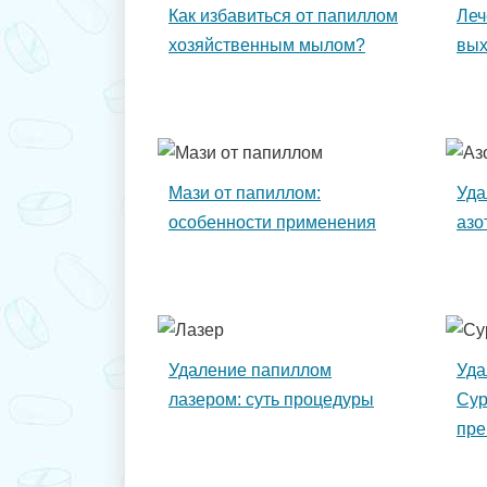
Как избавиться от папиллом
Леч
хозяйственным мылом?
вых
Мази от папиллом:
Уда
особенности применения
азо
Удаление папиллом
Уда
лазером: суть процедуры
Сур
пре
про