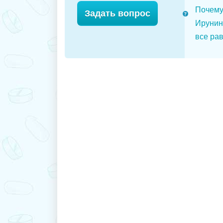
Почему
Задать вопрос
Ирунин
все рав