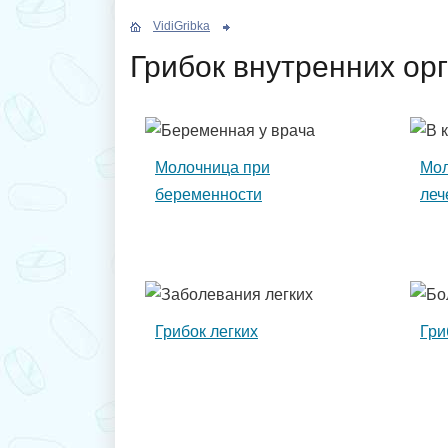
VidiGribka
Грибок внутренних ор
Молочница при
Мол
беременности
леч
Грибок легких
Гри