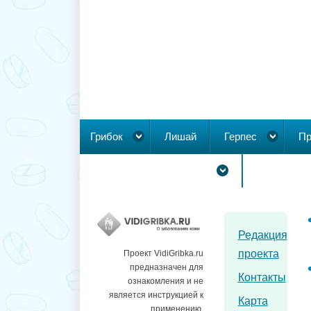
Грибок
Лишай
Герпес
Пр
Новообразования на коже
Редакция
проекта
Проект VidiGribka.ru
предназначен для
Контакты
ознакомления и не
является инструкцией к
Карта
применению.