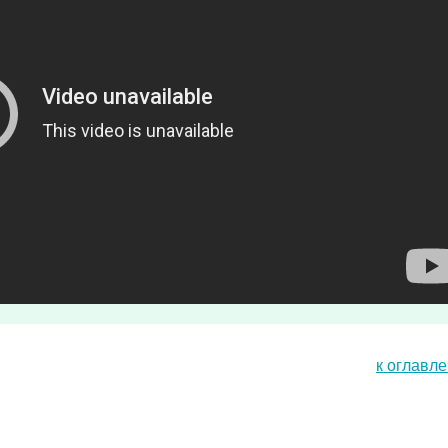
к оглавл