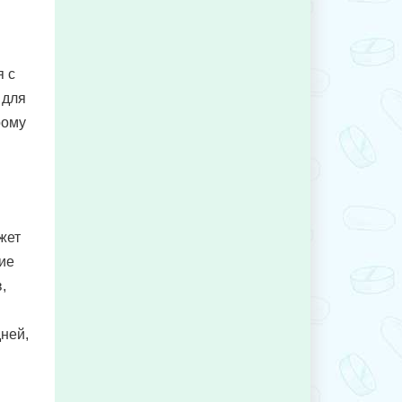
я с
 для
рому
жет
ие
,
дней,