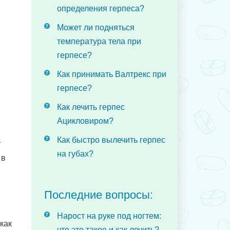
определения герпеса?
Может ли подняться
температура тела при
герпесе?
Как принимать Валтрекс при
герпесе?
Как лечить герпес
Ацикловиром?
Как быстро вылечить герпес
т
на губах?
 в
Последние вопросы:
Нарост на руке под ногтем:
как
что это такое и как лечить?