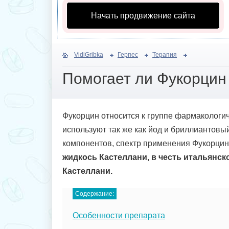
Начать продвижение сайта
VidiGribka
Герпес
Терапия
Помогает ли Фукорцин 
Фукорцин относится к группе фармакологич
используют так же как йод и бриллиантовы
компонентов, спектр применения Фукорцин
жидкось Кастеллани, в честь итальянск
Кастеллани.
Содержание:
Особенности препарата