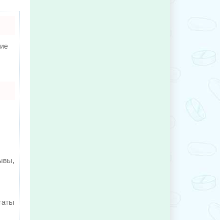
ие
ывы,
таты