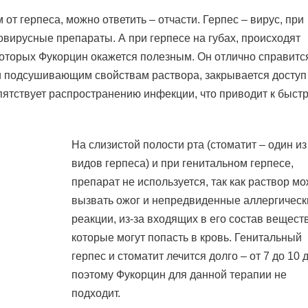
от герпеса, можно ответить – отчасти. Герпес – вирус, при
вирусные препараты. А при герпесе на губах, происходят
торых Фукорцин окажется полезным. Он отлично справитс
и подсушивающим свойствам раствора, закрывается доступ
ятствует распространению инфекции, что приводит к быст
На слизистой полости рта (стоматит – один из
видов герпеса) и при генитальном герпесе,
препарат не используется, так как раствор мо
вызвать ожог и непредвиденные аллергическ
реакции, из-за входящих в его состав веществ
которые могут попасть в кровь. Генитальный
герпес и стоматит лечится долго – от 7 до 10 
поэтому Фукорцин для данной терапии не
подходит.