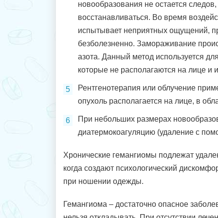
новообразования не остается следов,
восстанавливаться. Во время воздейс
испытывает неприятных ощущений, п
безболезненно. Замораживание прои
азота. Данный метод используется дл
которые не располагаются на лице и 
Рентгенотерапия или облучение приме
опухоль располагается на лице, в обла
При небольших размерах новообразо
диатермокоагуляцию (удаление с помо
Хронические гемангиомы подлежат удален
когда создают психологический дискомфо
при ношении одежды.
Гемангиома – достаточно опасное заболев
нельзя откладывать. При отсутствии лече