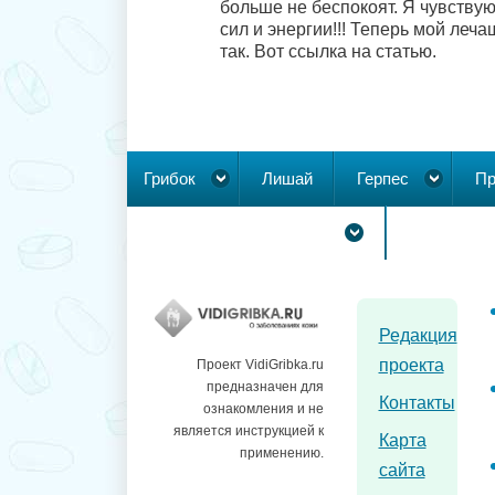
больше не беспокоят. Я чувств
сил и энергии!!! Теперь мой леча
так. Вот ссылка на статью.
Грибок
Лишай
Герпес
Пр
Новообразования на коже
Редакция
проекта
Проект VidiGribka.ru
предназначен для
Контакты
ознакомления и не
является инструкцией к
Карта
применению.
сайта