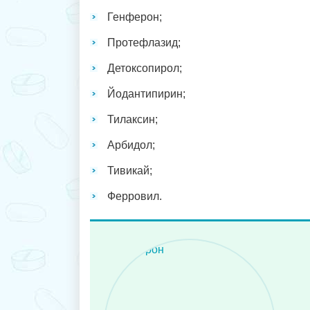
Генферон;
Протефлазид;
Детоксопирол;
Йодантипирин;
Тилаксин;
Арбидол;
Тивикай;
Ферровил.