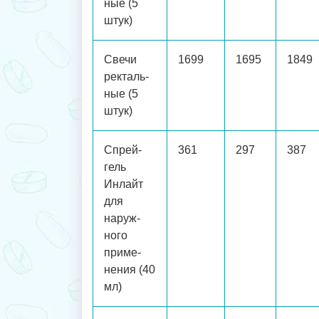
ные (5
штук)
Свечи
1699
1695
1849
ректаль-
ные (5
штук)
Спрей-
361
297
387
гель
Инлайт
для
наруж-
ного
приме-
нения (40
мл)