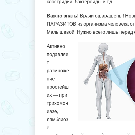
клостридии, бактероиды и т.д.
Важно знать!
Врачи ошарашены! Нов
ПАРАЗИТОВ из организма человека о
Малышевой. Нужно всего лишь перед 
Активно
подавляе
т
размноже
ние
простейш
их — при
трихомон
иазе,
лямблиоз
е,