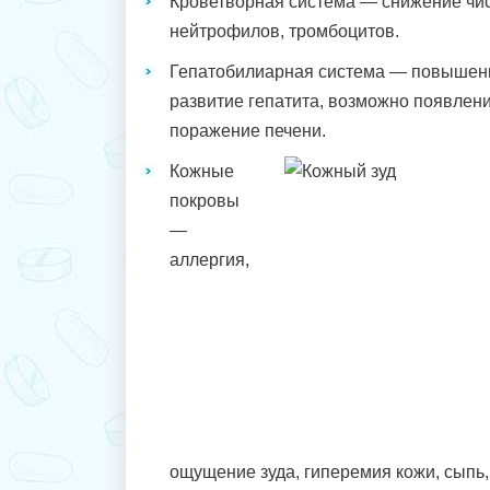
Кроветворная система — снижение чис
нейтрофилов, тромбоцитов.
Гепатобилиарная система — повышени
развитие гепатита, возможно появлени
поражение печени.
Кожные
покровы
—
аллергия,
ощущение зуда, гиперемия кожи, сыпь,