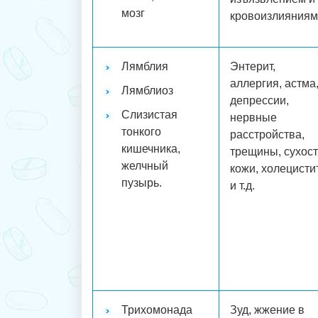
мозг
кровоизлияниям
Лямблия
Энтерит,
аллергия, астма
Лямблиоз
депрессии,
Слизистая
нервные
тонкого
расстройства,
кишечника,
трещины, сухост
желчный
кожи, холецисти
пузырь.
и т.д.
Трихомонада
Зуд, жжение в