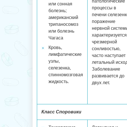
патологические
или сонная
процессы в
болезнь;
печени селезенк
американский
поражение
трипаносомоз
нервной систем
или болезнь
характеризуется
Чагаса
чрезмерной
Кровь,
сонливостью,
лимфатические
часто наступает
узлы,
летальный исход
селезенка,
Заболевание
спинномозговая
развивается до
жидкость.
двух лет.
Класс Споровики