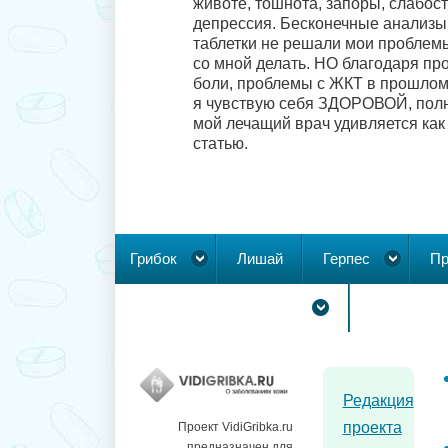
животе, тошнота, запоры, слабость
депрессия. Бесконечные анализы,
таблетки не решали мои проблемы
со мной делать. НО благодаря пр
боли, проблемы с ЖКТ в прошлом,
я чувствую себя ЗДОРОВОЙ, полно
мой лечащий врач удивляется как 
статью.
Грибок
Лишай
Герпес
Пр
Новообразования на коже
Редакция
проекта
Проект VidiGribka.ru
предназначен для