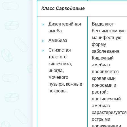
Класс Саркодовые
Дизентерийная
Выделяют
амеба
бессимптомную 
манифестную
Амебиаз
форму
Слизистая
заболевания.
толстого
Кишечный
кишечника,
амебиаз
иногда,
проявляется
мочевого
кровавыми
пузыря, кожные
поносами и
покровы.
рвотой;
внекишечный
амебиаз
характеризуется
острыми
поражениями