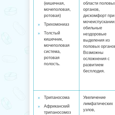
(кишечная,
области половы
мочеполовая,
органов,
ротовая)
дискомфорт при
мочеиспускании
Трихомониаз
обильные
Толстый
нездоровые
кишечник,
выделения из
мочеполовая
половых органо
система,
Возможны
ротовая
осложнения с
полость.
развитием
бесплодия.
Трипаносома
Увеличение
лимфатических
Африканский
узлов,
трипаносомоз