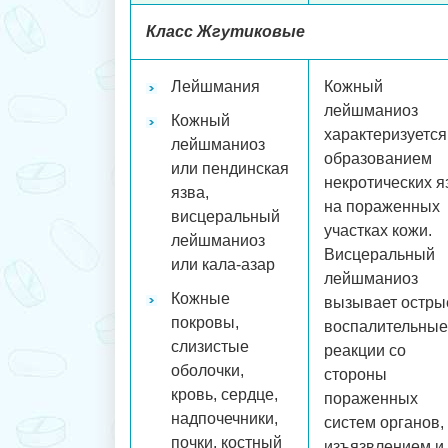
Класс Жгутиковые
Лейшмания
Кожный
лейшманиоз
Кожный
характеризуется
лейшманиоз
образованием
или пендинская
некротических я
язва,
на пораженных
висцеральный
участках кожи.
лейшманиоз
Висцеральный
или кала-азар
лейшманиоз
Кожные
вызывает остры
покровы,
воспалительные
слизистые
реакции со
оболочки,
стороны
кровь, сердце,
пораженных
надпочечники,
систем органов,
почки, костный
изъязвлением и