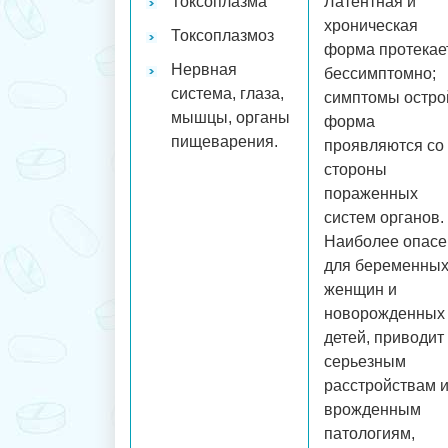
Токсоплазма
Латентная и
хроническая
Токсоплазмоз
форма протекае
Нервная
бессимптомно;
система, глаза,
симптомы остро
мышцы, органы
форма
пищеварения.
проявляются со
стороны
пораженных
систем органов.
Наиболее опасе
для беременны
женщин и
новорожденных
детей, приводит 
серьезным
расстройствам 
врожденным
патологиям,