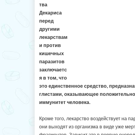
тва
Декариса
перед
другими
лекарствам
и против
кишечных
паразитов
заключаетс
я в том, что
это единственное средство, предназн
глистами, оказывающее положительно
иммунитет человека.
Кроме того, лекарство воздействует на па
они выходят из организма в виде уже мерт
фрагментов. Зависит это в первую очередь