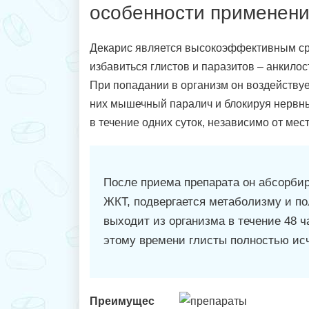
особенности применен
Декарис является высокоэффективным с
избавиться глистов и паразитов – анкило
При попадании в организм он воздействуе
них мышечный паралич и блокируя нервны
в течение одних суток, независимо от мес
После приема препарата он абсорбир
ЖКТ, подвергается метаболизму и п
выходит из организма в течение 48 ч
этому времени глисты полностью ис
Преимущес