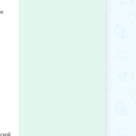
ие
еской