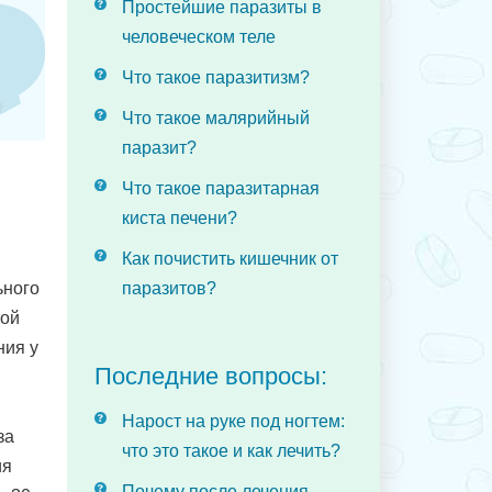
Простейшие паразиты в
человеческом теле
Что такое паразитизм?
Что такое малярийный
паразит?
Что такое паразитарная
киста печени?
Как почистить кишечник от
ьного
паразитов?
той
ния у
Последние вопросы:
Нарост на руке под ногтем:
за
что это такое и как лечить?
ия
Почему после лечения