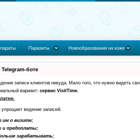
параты
Паразиты
Новообразования на коже
 Telegram-боте
ведения записи клиентов никуда. Мало того, что нужно видеть св
имальный вариант:
сервис VisitTime.
платно
.
й упрощает ведение записей:
 им о визите;
к и предоплаты;
больше зарабатывать;