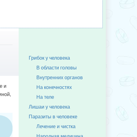
Грибок у человека
В области головы
Внутренних органов
е и
На конечностях
иной,
На теле
Лишаи у человека
Паразиты в человеке
Лечение и чистка
Народная медицина