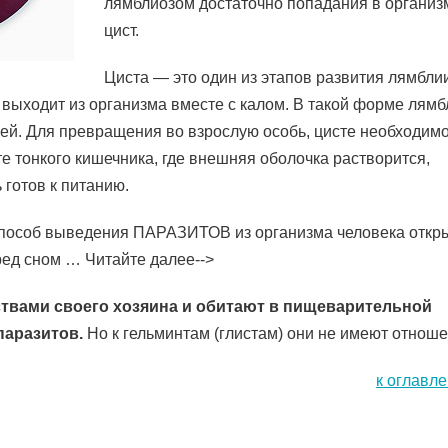
лямблиозом достаточно попадания в организ
цист.
Циста — это один из этапов развития лямблии
 выходит из организма вместе с калом. В такой форме лямб
ней. Для превращения во взрослую особь, цисте необходим
те тонкого кишечника, где внешняя оболочка растворится,
 готов к питанию.
особ выведения ПАРАЗИТОВ из организма человека откр
ед сном … Читайте далее-->
ествами своего хозяина и обитают в пищеварительной
паразитов.
Но к гельминтам (глистам) они не имеют отноше
к оглавл