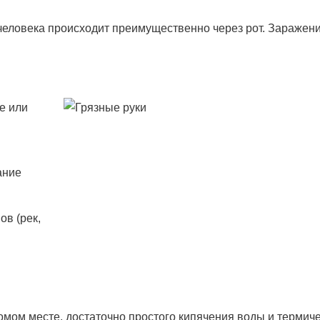
человека происходит преимущественно через рот. Заражен
е или
ание
ов (рек,
омом месте, достаточно простого кипячения воды и термич