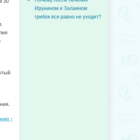
м 30
Ирунином и Залаином
грибок все равно не уходит?
.
лия
о
ытый
ния.
ению ↑