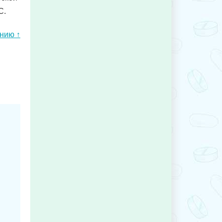
С.
ению ↑