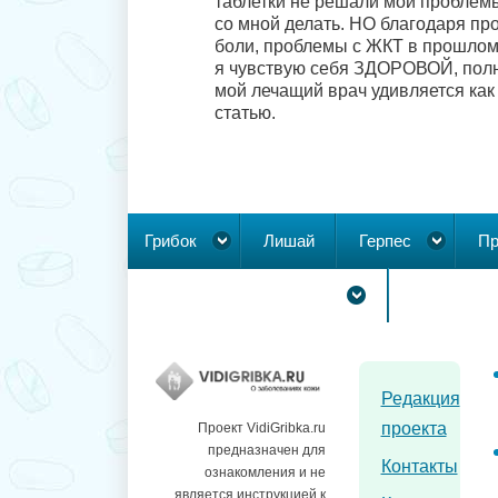
таблетки не решали мои проблемы
со мной делать. НО благодаря пр
боли, проблемы с ЖКТ в прошлом,
я чувствую себя ЗДОРОВОЙ, полно
мой лечащий врач удивляется как 
статью.
Грибок
Лишай
Герпес
Пр
Новообразования на коже
Редакция
проекта
Проект VidiGribka.ru
предназначен для
Контакты
ознакомления и не
является инструкцией к