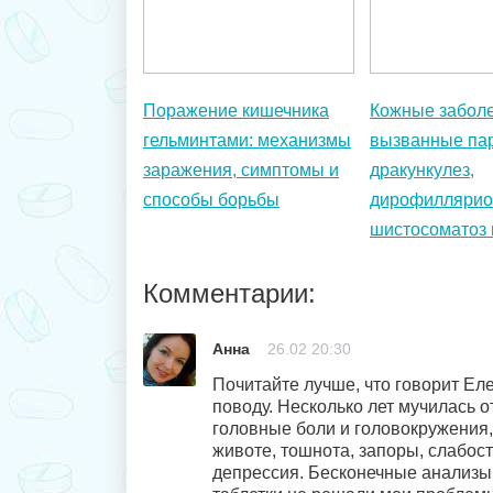
Поражение кишечника
Кожные забол
гельминтами: механизмы
вызванные па
заражения, симптомы и
дракункулез,
способы борьбы
дирофиллярио
шистосоматоз 
Комментарии:
Анна
26.02 20:30
Почитайте лучше, что говорит Ел
поводу. Несколько лет мучилась о
головные боли и головокружения,
животе, тошнота, запоры, слабость
депрессия. Бесконечные анализы,